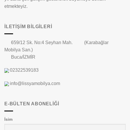
etmekteyiz.
İLETIŞIM BILGILERI
659/12 Sk. No:4 Seyhan Mah. (Karabağlar
Mobilya San.)
Buca/İZMİR
02322539183
info@lissyamobilya.com
E-BÜLTEN ABONELİĞİ
İsim